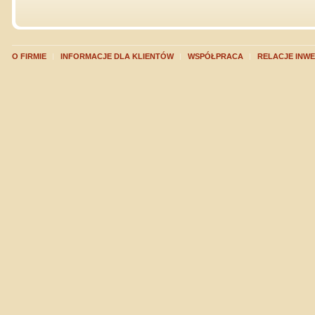
O FIRMIE
INFORMACJE DLA KLIENTÓW
WSPÓŁPRACA
RELACJE INW