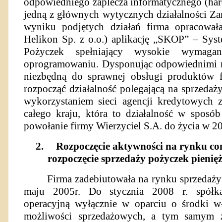
odpowiedniego zaplecza informatycznego (hard
jedną z głównych wytycznych działalności Z
wyniku podjętych działań firma opracował
Helikon Sp. z o.o.) aplikację „SKOP” – Sy
Pożyczek spełniający wysokie wymaga
oprogramowaniu. Dysponując odpowiednimi na
niezbędną do sprawnej obsługi produktów 
rozpocząć działalność polegającą na sprzed
wykorzystaniem sieci agencji kredytowych z
całego kraju, która to działalność w sposó
powołanie firmy Wierzyciel S.A. do życia w 20
2.
Rozpoczęcie aktywności na rynku co
rozpoczęcie sprzedaży pożyczek pienię
Firma zadebiutowała na rynku sprzeda
maju 2005r. Do stycznia 2008 r. spółka 
operacyjną wyłącznie w oparciu o środki w
możliwości sprzedażowych, a tym samym za