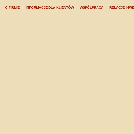
O FIRMIE
INFORMACJE DLA KLIENTÓW
WSPÓŁPRACA
RELACJE INW