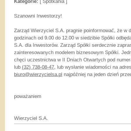
Kategorie:
[
Spotkania
]
Szanowni Inwestorzy!
Zarząd Wierzyciel S.A. pragnie poinformować, że w d
godzinach od 9.00 do 12.00 w siedzibie Spółki odbędą
S.A. dla Inwestorów. Zarząd Spółki serdecznie zapr
zainteresowanych modelem biznesowym Spółki. Jedno
chęci uczestnictwa w II Dniach Otwartych pod nume
lub
(32) 738-08-47
, lub wysłanie wiadomości na adres
biuro@wierzycielsa.pl
najpóźniej na jeden dzień prz
poważaniem
Zarz
Wierzyciel S.A.