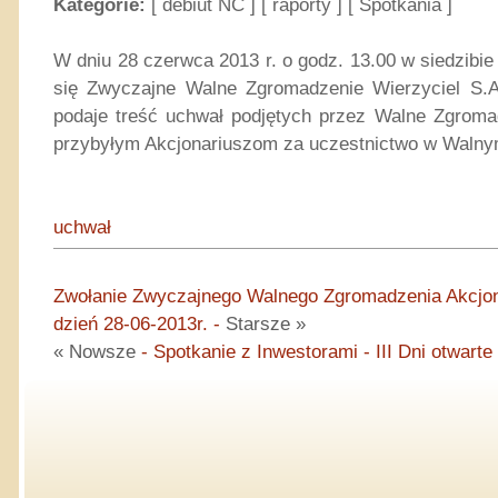
Kategorie:
[
debiut NC
] [
raporty
] [
Spotkania
]
W dniu 28 czerwca 2013 r. o godz. 13.00 w siedzibie
się Zwyczajne Walne Zgromadzenie Wierzyciel S.A
podaje treść uchwał podjętych przez Walne Zgromad
przybyłym Akcjonariuszom za uczestnictwo w Waln
uchwał
Zwołanie Zwyczajnego Walnego Zgromadzenia Akcjona
dzień 28-06-2013r. -
Starsze »
« Nowsze
- Spotkanie z Inwestorami - III Dni otwarte