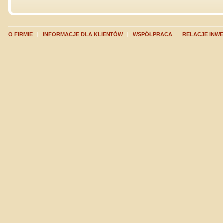
O FIRMIE
INFORMACJE DLA KLIENTÓW
WSPÓŁPRACA
RELACJE INW